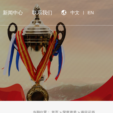
新闻中心
联系我们
中文
EN
|
当期位置：
首页
>
荣誉资质
>
项目证书