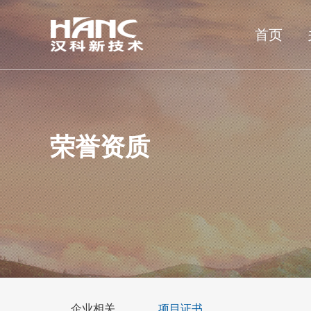
首页
荣誉资质
企业相关
项目证书