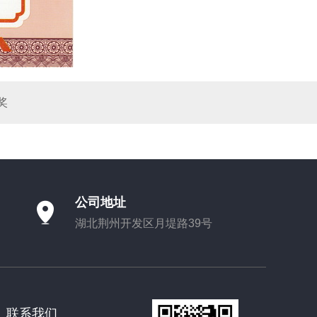
奖
公司地址
湖北荆州开发区月堤路39号
联系我们